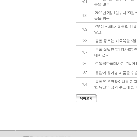
491
골을 방문
2023년 2월 1일부터 23일
490
골을 방문
\'무디스\'에서 몽골의 신용 
489
발표
488
몽골 정부는 비축육을 3
몽골 설날인 \'차강사르\' 
487
태어났다
486
주몽골한국대사관, “방한 
485
유럽에 유기농 제품을 수
몽골은 우크라이나를 지지
484
한 유엔의 정기 투표에 참여