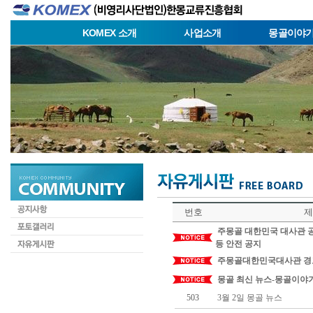
KOMEX 소개
사업소개
몽골이야
번호
제
주몽골 대한민국 대사관 공
등 안전 공지
주몽골대한민국대사관 경
몽골 최신 뉴스-몽골이야
503
3월 2일 몽골 뉴스