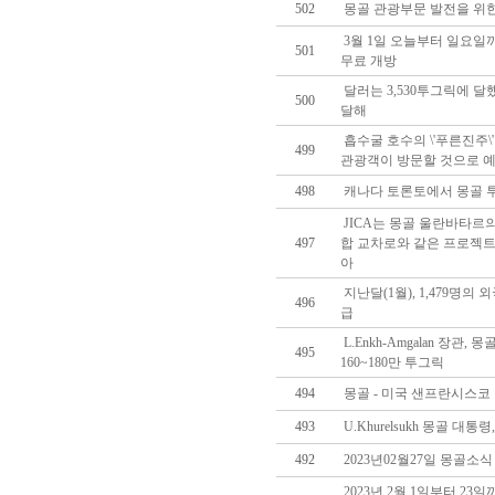
502
몽골 관광부문 발전을 위한
3월 1일 오늘부터 일요
501
무료 개방
달러는 3,530투그릭에 달
500
달해
흡수굴 호수의 \'푸른진주\'
499
관광객이 방문할 것으로 
498
캐나다 토론토에서 몽골 투
JICA는 몽골 울란바타르
497
합 교차로와 같은 프로젝트
아
지난달(1월), 1,479명의
496
급
L.Enkh-Amgalan 장관
495
160~180만 투그릭
494
몽골 - 미국 샌프란시스코
493
U.Khurelsukh 몽골 대통
492
2023년02월27일 몽골소식
2023년 2월 1일부터 23일