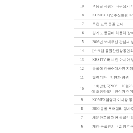
19
〃몽골 사랑의 나무심기〃 추
18
KOMEX 사업추진현황 <20
17
옥천 묘목 몽골 간다
16
경기도 몽골에 차동차 장비
15
2006년 보내주신 관심과
14
[스크랩 몽골한인상공인회
13
KBS1TV 러브 인 아시아
12
몽골에 한국어대사전 지
11
협력기관 _ 김안과 병원
＇희망한국2006＇ 10월
10
에 초청하오니 관심과 참여
9
KOMEX임영자 이사장 
8
2006 몽골 투어랠리 행사
7
새문안교회 재한 몽골인 
6
재한 몽골인의 〃희망 한국