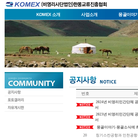
KOMEX 소개
사업소개
몽골이야
번호
제
2024년 비영리민간단체
서
2023년 비영리민간단체
서
몽골이야기-몽골소식에 최
20
칭기스칸공항과 인천공항