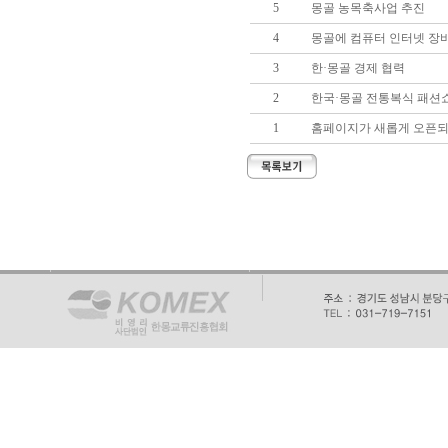
5
몽골 농목축사업 추진
4
몽골에 컴퓨터 인터넷 장
3
한·몽골 경제 협력
2
한국·몽골 전통복식 패션
1
홈페이지가 새롭게 오픈되