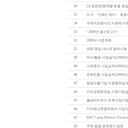
56
[모집완료]함께할 분을 찾습
55
도서 「신화는 없다」 몽골
54
국제의료봉사단 지원에 따른
53
<2008년 결산보고서>
52
2009년 사업계획
51
재한 몽골 대사관 협력사항 
50
NGO활동 사업실적(2008년
49
교육증진 사업실적(2008년)
48
문화진흥 사업실적(2008년)
47
몽골진출기업 지원협력실적(2
46
야외공중화장실 지원사업실적(
45
울란바타르시 묘목지원사업(2
44
지자체교류협력분야 사업지원(
43
БНСУ дахь Монгол Улсын ө
42
주한 몽골 명예영사 임명