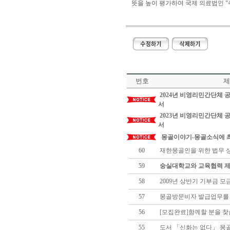
뜻을 높이 평가하여 국제 의료법인
번호
제
2024년 비영리민간단체
서
2023년 비영리민간단체
서
몽골이야기-몽골소식에 최
60
재한몽골인을 위한 법무 
59
숭실대학교와 교육협력 
58
2009년 상반기 기부금 모
57
몽골방문비자 발급업무를
56
[모집완료]함께할 분을 찾
55
도서 「신화는 없다」 몽