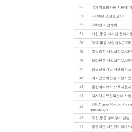
>>
국제의료봉사단 지원에 따
53
<2008년 결산보고서>
52
2009년 사업계획
51
재한 몽골 대사관 협력사항 
50
NGO활동 사업실적(2008
49
교육증진 사업실적(2008년
48
문화진흥 사업실적(2008년
47
몽골진출기업 지원협력실적(
46
야외공중화장실 지원사업실적
45
울란바타르시 묘목지원사업(
44
지자체교류협력분야 사업지원
БНСУ дахь Монгол Улсын 
43
томилогдов
42
주한 몽골 명예영사 임명
41
몽골자연 사진전시회(2차)